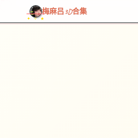
~~~
★
♡
✦
✧
♥
~
→
↗
梅麻吕3D合集
✦ ✧ ★