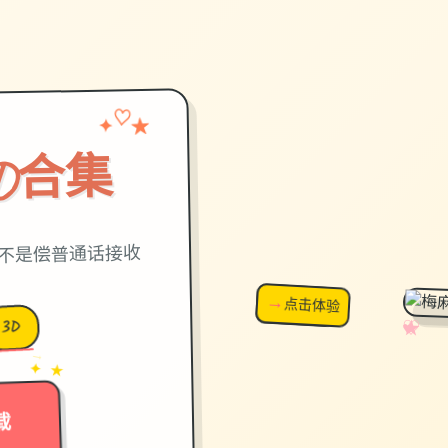
✦
♡
★
D合集
，不是偿普通话接收
→
↗
点击体验
超棒！
3D
✧
♡
★
♥
→
✦ ★
载