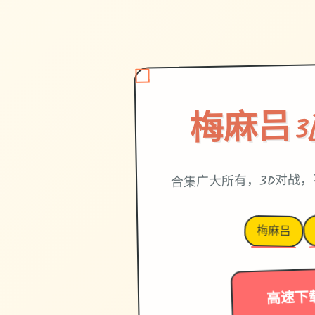
梅麻吕3
合集广大所有，3D对战
梅麻吕
高速下