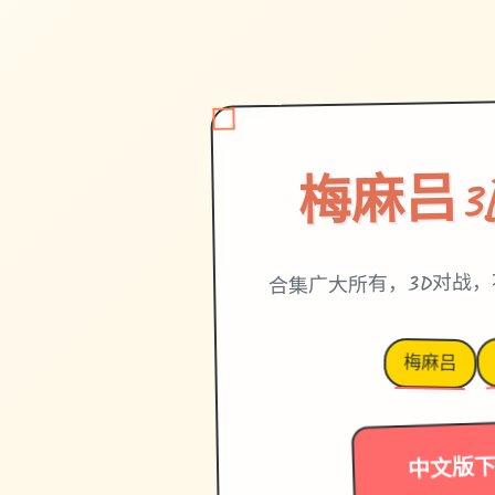
梅麻吕3
合集广大所有，3D对战
梅麻吕
中文版