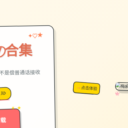
★
♡
✦
D合集
，不是偿普通话接收
→
↗
点击体验
超棒！
3D
✧
♡
★
♥
→
✦ ★
下载