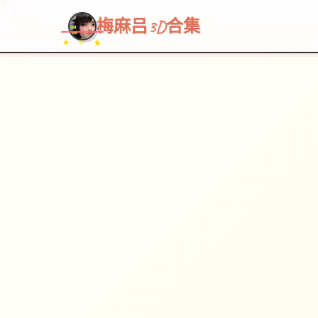
梅麻吕3D合集
✦ ✧ ★